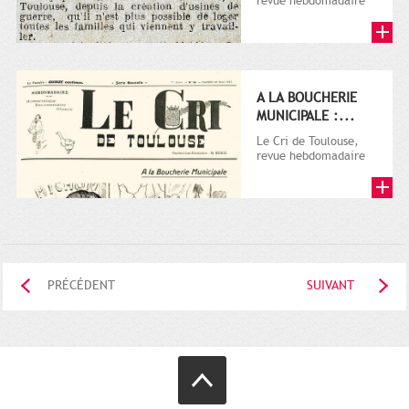
revue hebdomadaire
satirique, apparut en
1906 tout d'abord,
puis...
A LA BOUCHERIE
MUNICIPALE :...
Le Cri de Toulouse,
revue hebdomadaire
satirique, apparut en
1906 tout d'abord,
puis...
PRÉCÉDENT
SUIVANT