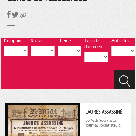
Discipline
Niveau
Thème
Type de
Mots clés
document
JAURÈS ASSASSINÉ
Le Midi Socialiste,
journal socialiste, a
été fondé en 1908 par
Vincent Auriol, né à...