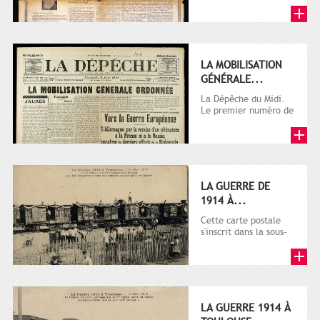
LA MOBILISATION
GÉNÉRALE...
La Dépêche du Midi.
Le premier numéro de
La Dépêche de
Toulouse paraît le 2
octobre...
LA GUERRE DE
1914 À...
Cette carte postale
s'inscrit dans la sous-
série 9 Fi comprenant
plusieurs milliers de...
LA GUERRE 1914 À