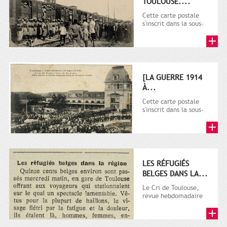
TOULOUSE....
Cette carte postale
s'inscrit dans la sous-
série 9 Fi comprenant
plusieurs milliers de...
[LA GUERRE 1914
À...
Cette carte postale
s'inscrit dans la sous-
série 9 Fi comprenant
plusieurs milliers de...
LES RÉFUGIÉS
BELGES DANS LA...
Le Cri de Toulouse,
revue hebdomadaire
satirique apparut en
1906 tout d'abord,
puis...