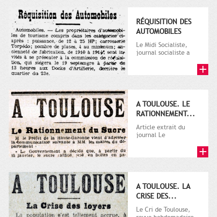
RÉQUISITION DES
AUTOMOBILES
Le Midi Socialiste,
journal socialiste a
été fondé en 1908 par
Vincent Auriol, né à...
A TOULOUSE. LE
RATIONNEMENT...
Article extrait du
journal Le
Télégramme.
A TOULOUSE. LA
CRISE DES...
Le Cri de Toulouse,