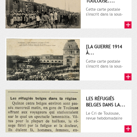
TOULOUSE....
Cette carte postale
s'inscrit dans la sous-
série 9 Fi comprenant
plusieurs milliers de...
[LA GUERRE 1914
À...
Cette carte postale
s'inscrit dans la sous-
série 9 Fi comprenant
plusieurs milliers de...
LES RÉFUGIÉS
BELGES DANS LA...
Le Cri de Toulouse,
revue hebdomadaire
satirique apparut en
1906 tout d'abord,
puis...