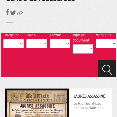
Discipline
Niveau
Thème
Type de
Mots clés
document
JAURÈS ASSASSINÉ
Le Midi Socialiste,
journal socialiste, a
été fondé en 1908 par
Vincent Auriol, né à...