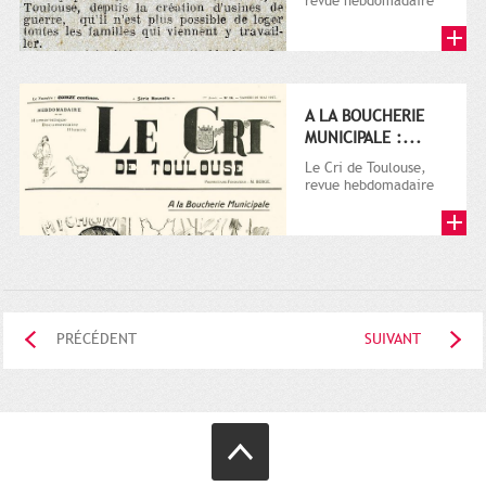
revue hebdomadaire
satirique, apparut en
1906 tout d'abord,
puis...
A LA BOUCHERIE
MUNICIPALE :...
Le Cri de Toulouse,
revue hebdomadaire
satirique, apparut en
1906 tout d'abord,
puis...
PRÉCÉDENT
SUIVANT