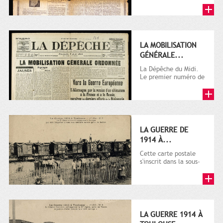
LA MOBILISATION
GÉNÉRALE...
La Dépêche du Midi.
Le premier numéro de
La Dépêche de
Toulouse paraît le 2
octobre...
LA GUERRE DE
1914 À...
Cette carte postale
s'inscrit dans la sous-
série 9 Fi comprenant
plusieurs milliers de...
LA GUERRE 1914 À