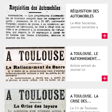
RÉQUISITION DES
AUTOMOBILES
Le Midi Socialiste,
journal socialiste a
été fondé en 1908 par
Vincent Auriol, né à...
A TOULOUSE. LE
RATIONNEMENT...
Article extrait du
journal Le
Télégramme.
A TOULOUSE. LA
CRISE DES...
Le Cri de Toulouse,