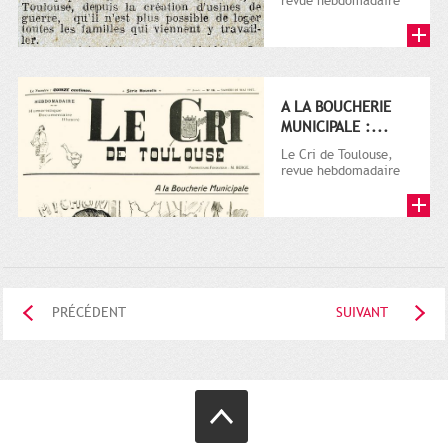
revue hebdomadaire
satirique, apparut en
1906 tout d'abord,
puis...
A LA BOUCHERIE
MUNICIPALE :...
Le Cri de Toulouse,
revue hebdomadaire
satirique, apparut en
1906 tout d'abord,
puis...
PRÉCÉDENT
SUIVANT