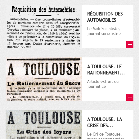
RÉQUISITION DES
AUTOMOBILES
Le Midi Socialiste,
journal socialiste a
été fondé en 1908 par
Vincent Auriol, né à...
A TOULOUSE. LE
RATIONNEMENT...
Article extrait du
journal Le
Télégramme.
A TOULOUSE. LA
CRISE DES...
Le Cri de Toulouse,