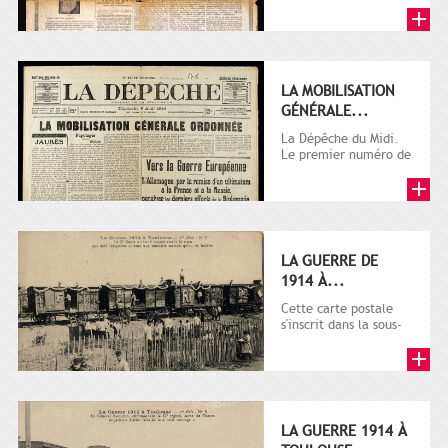
LA MOBILISATION
GÉNÉRALE...
La Dépêche du Midi.
Le premier numéro de
La Dépêche de
Toulouse paraît le 2
octobre...
LA GUERRE DE
1914 À...
Cette carte postale
s'inscrit dans la sous-
série 9 Fi comprenant
plusieurs milliers de...
LA GUERRE 1914 À