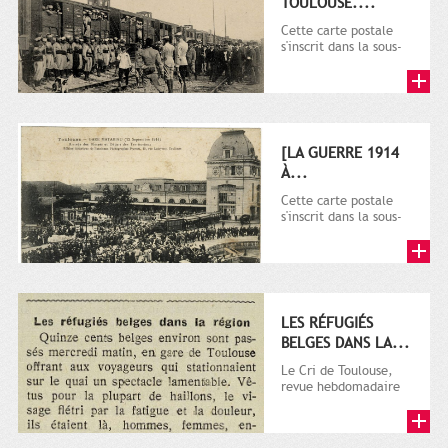
TOULOUSE....
Cette carte postale
s'inscrit dans la sous-
série 9 Fi comprenant
plusieurs milliers de...
[LA GUERRE 1914
À...
Cette carte postale
s'inscrit dans la sous-
série 9 Fi comprenant
plusieurs milliers de...
LES RÉFUGIÉS
BELGES DANS LA...
Le Cri de Toulouse,
revue hebdomadaire
satirique apparut en
1906 tout d'abord,
puis...