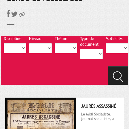
Discipline
Niveau
Thème
Type de
Mots clés
document
JAURÈS ASSASSINÉ
Le Midi Socialiste,
journal socialiste, a
été fondé en 1908 par
Vincent Auriol, né à...