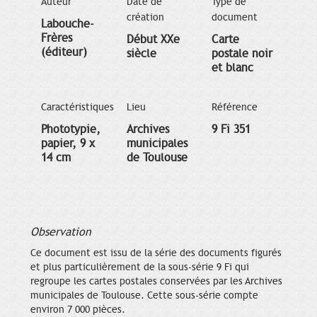
Auteur
Date de
Type de
création
document
Labouche-
Frères
Début XXe
Carte
(éditeur)
siècle
postale noir
et blanc
Caractéristiques
Lieu
Référence
Phototypie,
Archives
9 Fi 351
papier, 9 x
municipales
14 cm
de Toulouse
Observation
Ce document est issu de la série des documents figurés
et plus particulièrement de la sous-série 9 Fi qui
regroupe les cartes postales conservées par les Archives
municipales de Toulouse. Cette sous-série compte
environ 7 000 pièces.