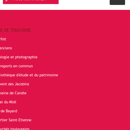
RE DE TOULOUSE
Hist
anciens
ologie et photographie
ransports en commun
liothèque d'étude et du patrimoine
vent des Jacobins
maine de Candie
al du Midi
 de Bayard
rtier Saint-Etienne
rchés toulousains