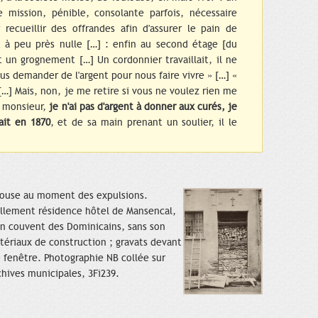
e mission, pénible, consolante parfois, nécessaire
 recueillir des offrandes afin d'assurer le pain de
t à peu près nulle […] : enfin au second étage [du
 un grognement […] Un cordonnier travaillait, il ne
us demander de l'argent pour nous faire vivre » […] «
…] Mais, non, je me retire si vous ne voulez rien me
, monsieur,
je n'ai pas d'argent à donner aux curés, je
fait en 1870
, et de sa main prenant un soulier, il le
louse au moment des expulsions.
ellement résidence hôtel de Mansencal,
ien couvent des Dominicains, sans son
ériaux de construction ; gravats devant
ne fenêtre. Photographie NB collée sur
chives municipales, 3Fi239.