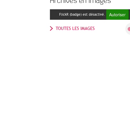
Archives en images
Autoriser
FlickR (badge) est désactivé.
TOUTES LES IMAGES