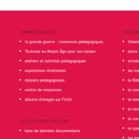
SERVICE ÉDUCATIF
HISTOI
la grande guerre : ressources pédagogiques
Urban
Toulouse au Moyen Âge pour les classes
plans 
ateliers et activités pédagogiques
arché
expositions itinérantes
les t
dossiers pédagogiques
la Bib
centre de ressources
le cou
albums d'images sur Flickr
le do
le can
la rue
LES ARCHIVES EN LIGNE
le qua
base de données documentaire
les ma