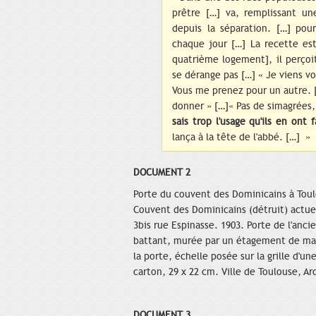
prêtre […] va, remplissant un
depuis la séparation. […] pour
chaque jour […] La recette es
quatrième logement], il perçoit
se dérange pas […] « Je viens vo
Vous me prenez pour un autre. [
donner » […]« Pas de simagrées
sais trop l'usage qu'ils en ont 
lança à la tête de l'abbé. […] »
DOCUMENT 2
Porte du couvent des Dominicains à Tou
Couvent des Dominicains (détruit) actu
3bis rue Espinasse. 1903. Porte de l'anc
battant, murée par un étagement de mat
la porte, échelle posée sur la grille d'u
carton, 29 x 22 cm. Ville de Toulouse, Ar
DOCUMENT 3