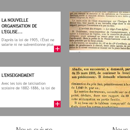
LA NOUVELLE
ORGANISATION DE
L'EGLISE...
D'après la loi de 1905, l'État ne
salarie ni ne subventionne plus
aucun culte : les minist...
L'ENSEIGNEMENT
Avec les lois de laïcisation
scolaire de 1882-1886, la loi de
1901 sur les associations (c...