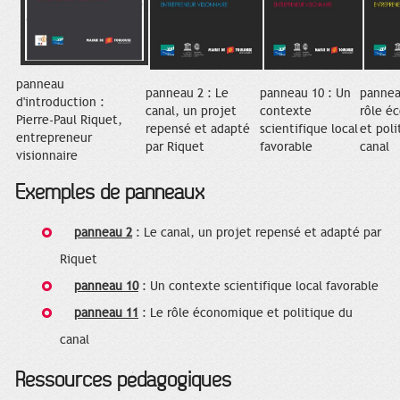
panneau
panneau 2 : Le
panneau 10 : Un
pannea
d'introduction :
canal, un projet
contexte
rôle é
Pierre-Paul Riquet,
repensé et adapté
scientifique local
et poli
entrepreneur
par Riquet
favorable
canal
visionnaire
Exemples de panneaux
panneau 2
: Le canal, un projet repensé et adapté par
Riquet
panneau 10
: Un contexte scientifique local favorable
panneau 11
: Le rôle économique et politique du
canal
Ressources pédagogiques