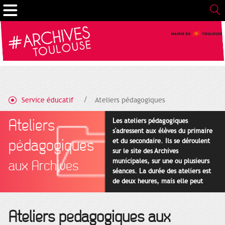
Gestion de vos préférences sur les cookies
Service éducatif
Ateliers pédagogiques
Ateliers
Les ateliers pédagogiques
s'adressent aux élèves du primaire
pédagogiques
et du secondaire. Ils se déroulent
sur le site des Archives
municipales, sur une ou plusieurs
aux Archives
séances. La durée des ateliers est
de deux heures, mais elle peut
être adaptée en fonction des
projets pédagogiques des
enseignants.
Ateliers pédagogiques aux