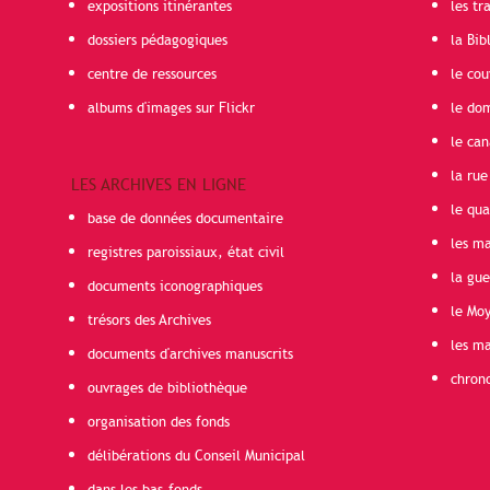
expositions itinérantes
les t
dossiers pédagogiques
la Bib
centre de ressources
le cou
albums d'images sur Flickr
le do
le can
la rue
LES ARCHIVES EN LIGNE
le qua
base de données documentaire
les ma
registres paroissiaux, état civil
la gu
documents iconographiques
le Mo
trésors des Archives
les ma
documents d'archives manuscrits
chron
ouvrages de bibliothèque
organisation des fonds
délibérations du Conseil Municipal