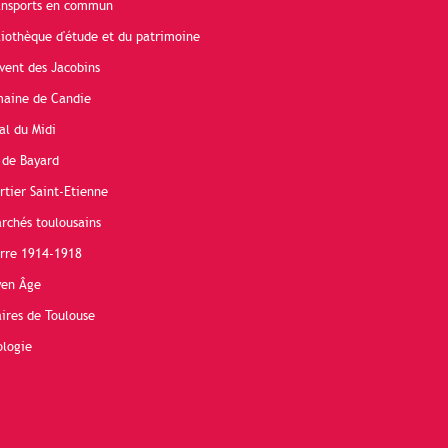
ransports en commun
liothèque d'étude et du patrimoine
vent des Jacobins
maine de Candie
al du Midi
 de Bayard
rtier Saint-Etienne
rchés toulousains
erre 1914-1918
yen Âge
ires de Toulouse
ologie