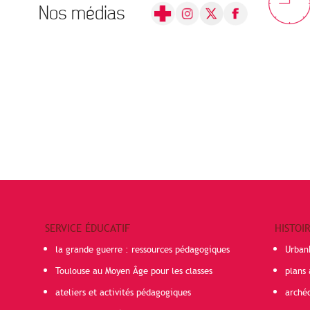
Nos médias
SERVICE ÉDUCATIF
HISTOI
la grande guerre : ressources pédagogiques
Urban
Toulouse au Moyen Âge pour les classes
plans 
ateliers et activités pédagogiques
arché