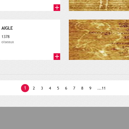
AIGLE
1378
oiseaux
1
2
3
4
5
6
7
8
9
...11