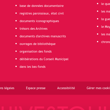
le qua
base de données documentaire
les ma
registres paroissiaux, état civil
la gu
documents iconographiques
le Mo
trésors des Archives
les ma
documents d'archives manuscrits
chron
ouvrages de bibliothèque
organisation des fonds
délibérations du Conseil Municipal
dans les bas-fonds
ns légales
Espace presse
Accessibilité
Gérer mes cooki