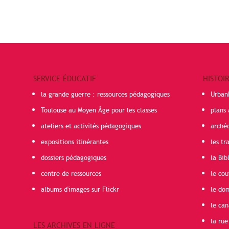
SERVICE ÉDUCATIF
HISTOI
la grande guerre : ressources pédagogiques
Urban
Toulouse au Moyen Âge pour les classes
plans 
ateliers et activités pédagogiques
arché
expositions itinérantes
les t
dossiers pédagogiques
la Bib
centre de ressources
le cou
albums d'images sur Flickr
le do
le can
la rue
LES ARCHIVES EN LIGNE