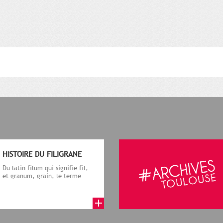
HISTOIRE DU FILIGRANE
Du latin filum qui signifie fil,
et granum, grain, le terme
désigne, dans le cadre de la f...