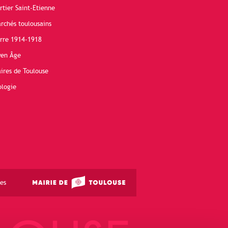
rtier Saint-Etienne
rchés toulousains
erre 1914-1918
yen Âge
ires de Toulouse
ologie
es