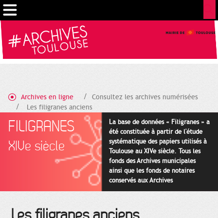
Gestion de vos préférences sur les cookies
Archives en ligne
Consultez les archives numérisées
Les filigranes anciens
FILIGRANES
La base de données « Filigranes » a
été constituée à partir de l'étude
systématique des papiers utilisés à
XIVe siècle
Toulouse au XIVe siècle. Tous les
fonds des Archives municipales
ainsi que les fonds de notaires
conservés aux Archives
départementales pour cette
période ont été utilisés en priorité.
Les filigranes anciens