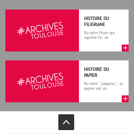
HISTOIRE DU
FILIGRANE
Du latin filum qui
signifie fil, et
granum, grain, le
terme désigne, dans
le cadre de la f...
HISTOIRE DU
PAPIER
Du latin " papyrus ", le
papier est un
matériau fabriqué
avec des fibres
végétales réduite...