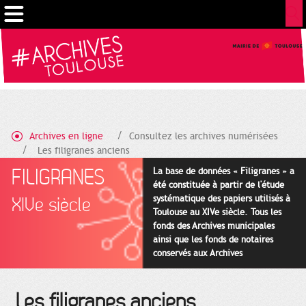
Gestion de vos préférences sur les cookies
Archives en ligne
Consultez les archives numérisées
Les filigranes anciens
FILIGRANES
La base de données « Filigranes » a
été constituée à partir de l'étude
systématique des papiers utilisés à
XIVe siècle
Toulouse au XIVe siècle. Tous les
fonds des Archives municipales
ainsi que les fonds de notaires
conservés aux Archives
départementales pour cette
période ont été utilisés en priorité.
Les filigranes anciens