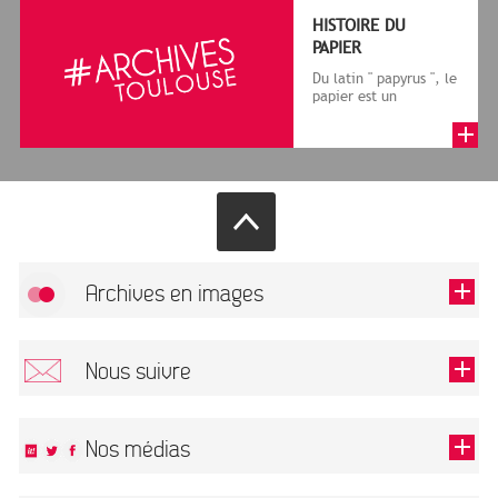
HISTOIRE DU
PAPIER
Du latin " papyrus ", le
papier est un
matériau fabriqué
avec des fibres
végétales réduite...
Archives en images
Autoriser
FlickR (badge) est désactivé.
Nous suivre
TOUTES LES IMAGES
Renseigner votre email pour recevoir notre lettre d'information.
Nos médias