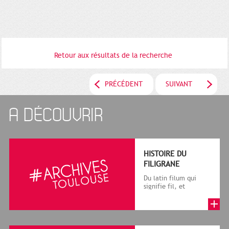
Retour aux résultats de la recherche
PRÉCÉDENT
SUIVANT
A DÉCOUVRIR
HISTOIRE DU
FILIGRANE
Du latin filum qui
signifie fil, et
granum, grain, le
terme désigne, dans
le cadre de la f...