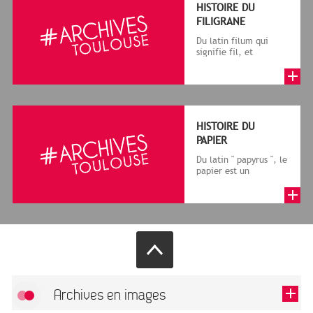
HISTOIRE DU
FILIGRANE
Du latin filum qui
signifie fil, et
granum, grain, le
terme désigne, dans
le cadre de la f...
HISTOIRE DU
PAPIER
Du latin " papyrus ", le
papier est un
matériau fabriqué
avec des fibres
végétales réduite...
Archives en images