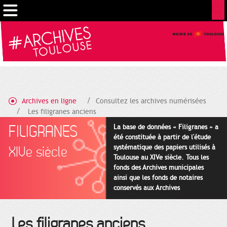
Gestion de vos préférences sur les cookies
Archives en ligne
Consultez les archives numérisées
Les filigranes anciens
FILIGRANES
La base de données « Filigranes » a
été constituée à partir de l'étude
systématique des papiers utilisés à
XIVe siècle
Toulouse au XIVe siècle. Tous les
fonds des Archives municipales
ainsi que les fonds de notaires
conservés aux Archives
départementales pour cette
période ont été utilisés en priorité.
Les filigranes anciens