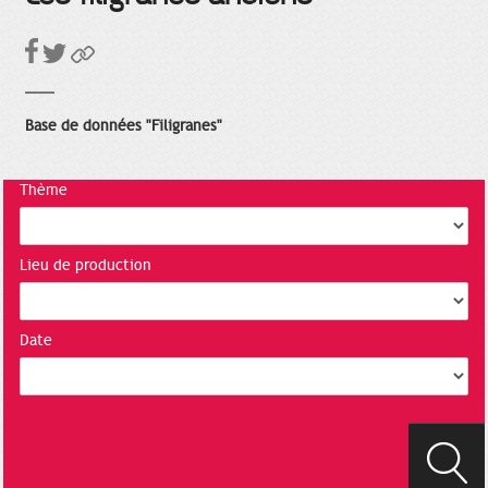
Base de données "Filigranes"
Thème
Lieu de production
Date