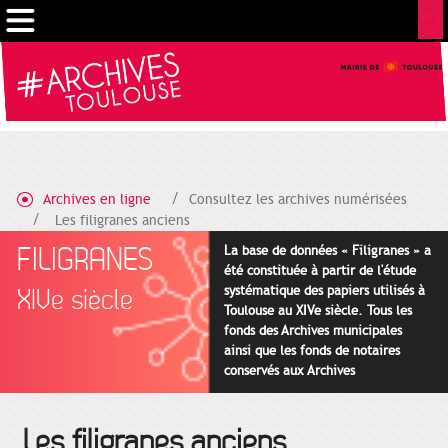
Gestion de vos préférences sur les cookies
Archives en ligne
Consultez les archives numérisées
Les filigranes anciens
FILIGRANES
La base de données « Filigranes » a
été constituée à partir de l'étude
systématique des papiers utilisés à
XIVe siècle
Toulouse au XIVe siècle. Tous les
fonds des Archives municipales
ainsi que les fonds de notaires
conservés aux Archives
départementales pour cette
période ont été utilisés en priorité.
Les filigranes anciens