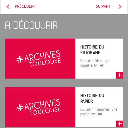
PRÉCÉDENT
SUIVANT
A DÉCOUVRIR
HISTOIRE DU
FILIGRANE
Du latin filum qui
signifie fil, et
granum, grain, le
terme désigne, dans
le cadre de la f...
HISTOIRE DU
PAPIER
Du latin " papyrus ", le
papier est un
matériau fabriqué
avec des fibres
végétales réduite...