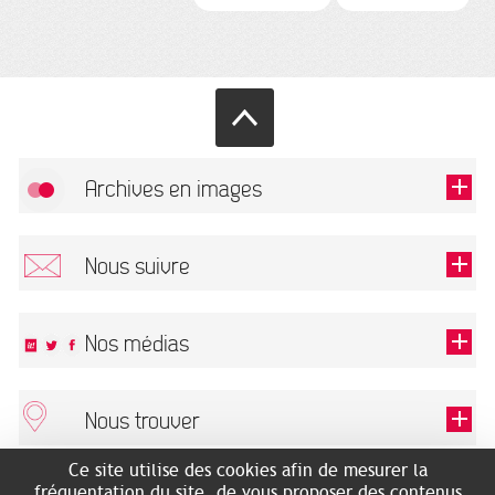
Archives en images
Autoriser
FlickR (badge) est désactivé.
Nous suivre
TOUTES LES IMAGES
Renseigner votre email pour recevoir notre lettre d'information.
Nos médias
Nous trouver
Ce champ est exigé.
OK
Ce site utilise des cookies afin de mesurer la
ARCHIVES MUNICIPALES
RECHERCHES GÉNÉALOGIQUES
fréquentation du site, de vous proposer des contenus