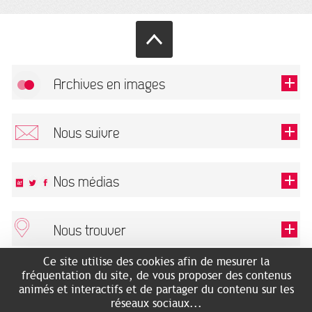
Archives en images
Autoriser
FlickR (badge) est désactivé.
Nous suivre
TOUTES LES IMAGES
Renseigner votre email pour recevoir notre lettre d'information.
Nos médias
Nous trouver
Ce champ est exigé.
OK
Ce site utilise des cookies afin de mesurer la
ARCHIVES MUNICIPALES
RECHERCHES GÉNÉALOGIQUES
fréquentation du site, de vous proposer des contenus
2 rue des Archives
NOUS CONNAÎTRE
animés et interactifs et de partager du contenu sur les
SERVICE ÉDUCATIF
31500 Toulouse
réseaux sociaux...