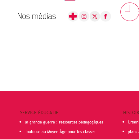
Nos médias
SERVICE ÉDUCATIF
HISTOI
la grande guerre : ressources pédagogiques
Urban
Toulouse au Moyen Âge pour les classes
plans 