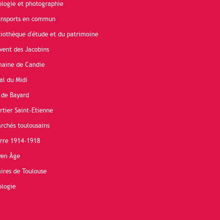
ologie et photographie
ransports en commun
liothèque d'étude et du patrimoine
vent des Jacobins
maine de Candie
al du Midi
 de Bayard
rtier Saint-Etienne
rchés toulousains
erre 1914-1918
yen Âge
ires de Toulouse
ologie