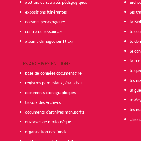
ateliers et activités pédagogiques
arché
expositions itinérantes
les t
dossiers pédagogiques
la Bib
centre de ressources
le cou
albums d'images sur Flickr
le do
le can
la rue
LES ARCHIVES EN LIGNE
le qua
base de données documentaire
les ma
registres paroissiaux, état civil
la gu
documents iconographiques
le Mo
trésors des Archives
les ma
documents d'archives manuscrits
chron
ouvrages de bibliothèque
organisation des fonds