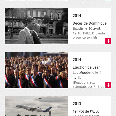
dimanche 21 et 22
novembre,...
2014
Dèces de Dominique
Baudis le 10 avril.
12.10.1982. P. Baudis
présente son fils
Dominique comme
successeur. Place de
Toulouse,...
2014
Election de Jean-
Luc Moudenc le 4
avril.
[Réactions aux
attentats des 7, 8 et 9
janvier 2015]. Place
du Capitole. 8
janvier...
2013
1er vol de l'A350