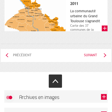
posée. Square
2011
Charles-de-Gaulle.
25...
La communauté
urbaine du Grand
Toulouse s'agrandit
Carte des 37
communes de la
communauté urbaine.
2011. Infographistes
de la Direction de...
PRÉCÉDENT
SUIVANT
Archives en images
Autoriser
FlickR (badge) est désactivé.