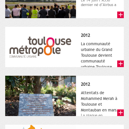
Le 14 juin l’A350
dernier né d’Airbus a
quitté le sol. Patrice
Nin, Photographie...
2012
La communauté
urbaine du Grand
Toulouse devient
communauté
urbaine Toulouse
Le nouveau logotype
de Toulouse
Métropole,
2012
représentant l'anneau
de Moëbius.
Attentats de
Mohammed Merah à
Toulouse et
Montauban en mars.
La plaque en
hommage aux
victimes de Merah est