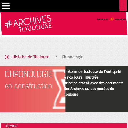
Gestion de vos préférences sur les cookies
Histoire de Toulouse
Chronologie
CHRONOLOGIE
Histoire de Toulouse de l'Antiquité
à nos jours, illustrée
principalement avec des documents
en construction
des Archives ou des musées de
Toulouse.
Thème