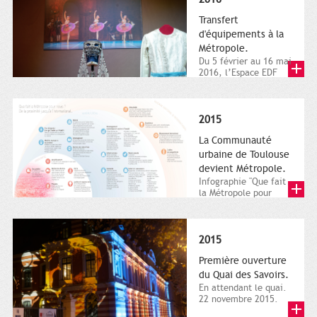
Transfert
d'équipements à la
Métropole.
Du 5 février au 16 mai
2016, l’Espace EDF
Bazacle, le Théâtre et
l’Orchestre national...
2015
La Communauté
urbaine de Toulouse
devient Métropole.
Infographie "Que fait
la Métropole pour
nous ? De la proximité
jusqu'à...
2015
Première ouverture
du Quai des Savoirs.
En attendant le quai.
22 novembre 2015.
Les samedi et