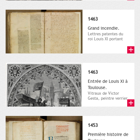
Bibliothèque...
1463
Grand incendie.
Lettres patentes du
roi Louis XI portant
exemption des tailles
pour cent ans en
faveur...
1463
Entrée de Louis XI à
Toulouse.
Vitraux de Victor
Gesta, peintre verrier
de Toulouse, présentés
lors de l'Exposition...
1453
Première histoire de