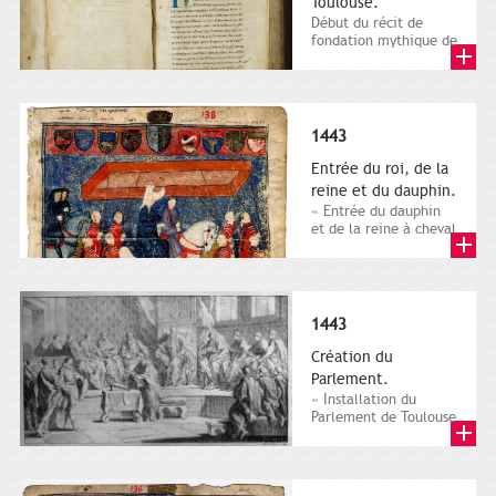
Toulouse.
Début du récit de
fondation mythique de
Toulouse, par Etienne
de Gan. Ville de...
1443
Entrée du roi, de la
reine et du dauphin.
« Entrée du dauphin
et de la reine à cheval
dans Toulouse ».
Annales manuscrites
de...
1443
Création du
Parlement.
« Installation du
Parlement de Toulouse
rétabli en 1443, dans
Claude de Vic et Fr.-
J....