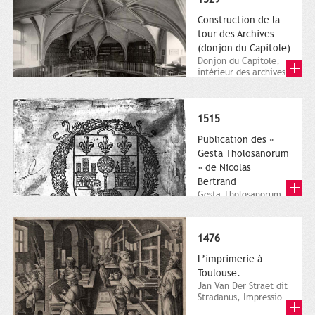
Construction de la
tour des Archives
(donjon du Capitole)
Donjon du Capitole,
intérieur des archives
municipales en 1946.
photographie.
Archives...
1515
Publication des «
Gesta Tholosanorum
» de Nicolas
Bertrand
Gesta Tholosanorum
edita per Dominum
Nicolaum Bertransi.
Toulouse, impr.
1476
Grandjean,...
L’imprimerie à
Toulouse.
Jan Van Der Straet dit
Stradanus, Impressio
librorum, XVIe siècle,