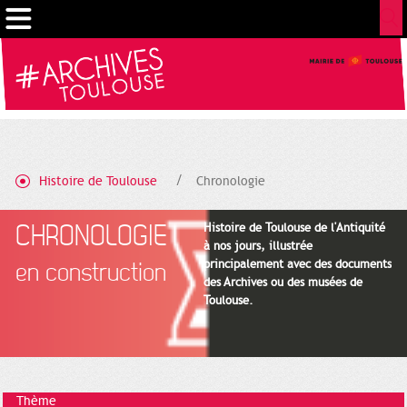
Gestion de vos préférences sur les cookies
Histoire de Toulouse
Chronologie
CHRONOLOGIE
Histoire de Toulouse de l'Antiquité
à nos jours, illustrée
principalement avec des documents
en construction
des Archives ou des musées de
Toulouse.
Thème