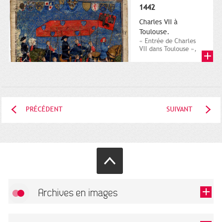
1442
Charles VII à
Toulouse.
« Entrée de Charles
VII dans Toulouse »,
Annales manuscrites
de Toulouse,
chronique de...
PRÉCÉDENT
SUIVANT
Archives en images
Autoriser
FlickR (badge) est désactivé.