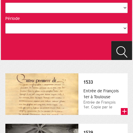
Période
1533
Entrée de François
1er à Toulouse
Entrée de François
1er. Copie par le
notaire Salamonis des
délibérations relatives
aux...
1529