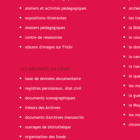
ateliers et activités pédagogiques
arché
expositions itinérantes
les t
dossiers pédagogiques
la Bib
centre de ressources
le cou
albums d'images sur Flickr
le do
le can
la rue
LES ARCHIVES EN LIGNE
le qua
base de données documentaire
les ma
registres paroissiaux, état civil
la gu
documents iconographiques
le Mo
trésors des Archives
les ma
documents d'archives manuscrits
chron
ouvrages de bibliothèque
organisation des fonds