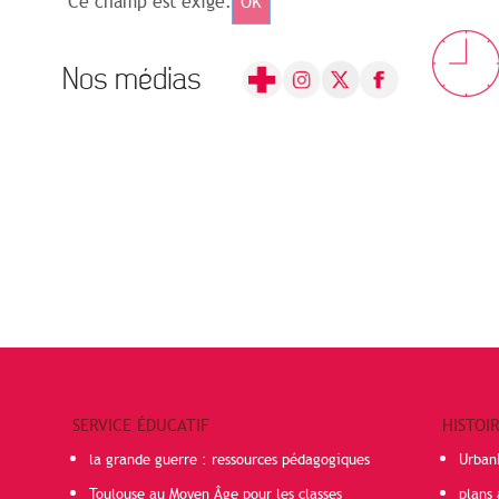
Ce champ est exigé.
OK
Nos médias
SERVICE ÉDUCATIF
HISTOI
la grande guerre : ressources pédagogiques
Urban
Toulouse au Moyen Âge pour les classes
plans 