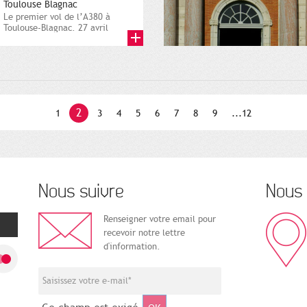
Toulouse Blagnac
Le premier vol de l’A380 à
Toulouse-Blagnac. 27 avril
2005. Direction de la...
2
1
3
4
5
6
7
8
9
...12
Nous suivre
Nous 
Renseigner votre email pour
recevoir notre lettre
d'information.