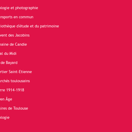
ologie et photographie
ransports en commun
liothèque d'étude et du patrimoine
vent des Jacobins
maine de Candie
al du Midi
 de Bayard
rtier Saint-Etienne
rchés toulousains
erre 1914-1918
yen Âge
ires de Toulouse
ologie