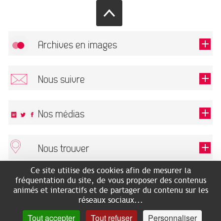
Archives en images
Autoriser
FlickR (badge) est désactivé.
Nous suivre
TOUTES LES IMAGES
Renseigner votre email pour recevoir notre lettre d'information.
Nos médias
Nous trouver
Ce champ est exigé.
OK
Ce site utilise des cookies afin de mesurer la
ARCHIVES MUNICIPALES
RECHERCHES GÉNÉALOGIQUES
fréquentation du site, de vous proposer des contenus
2 rue des Archives
NOUS CONNAÎTRE
animés et interactifs et de partager du contenu sur les
SERVICE ÉDUCATIF
31500 Toulouse
réseaux sociaux...
LES ARCHIVES EN LIGNE
Accès mobilité réduite :
Tout accepter
Tout refuser
Personnaliser
HISTOIRE DE TOULOUSE
7 avenue de Bellevue