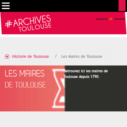
Gestion de vos préférences sur les cookies
Histoire de Toulouse
Les Maires de Toulouse
LES MAIRES
Retrouvez ici les maires de
Toulouse depuis 1790.
DE TOULOUSE