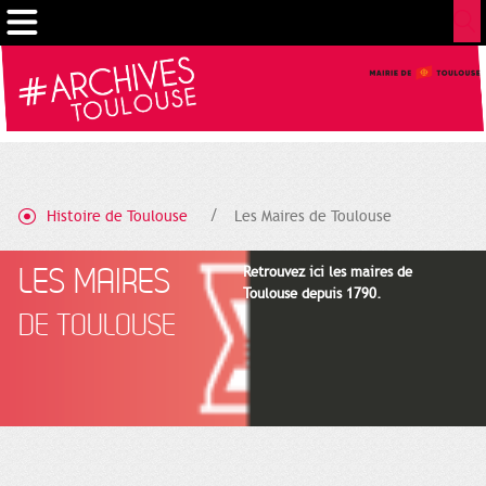
Gestion de vos préférences sur les cookies
Histoire de Toulouse
Les Maires de Toulouse
LES MAIRES
Retrouvez ici les maires de
Toulouse depuis 1790.
DE TOULOUSE