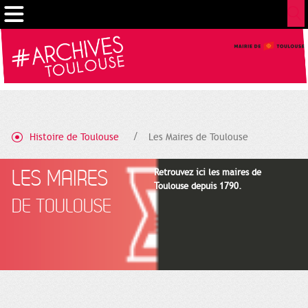
Gestion de vos préférences sur les cookies
Histoire de Toulouse
Les Maires de Toulouse
LES MAIRES
Retrouvez ici les maires de
Toulouse depuis 1790.
DE TOULOUSE