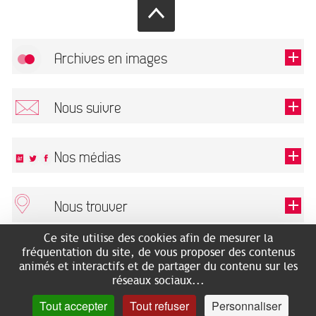
Archives en images
Autoriser
FlickR (badge) est désactivé.
Nous suivre
TOUTES LES IMAGES
Renseigner votre email pour recevoir notre lettre d'information.
Nos médias
Nous trouver
Ce champ est exigé.
OK
Ce site utilise des cookies afin de mesurer la
ARCHIVES MUNICIPALES
RECHERCHES GÉNÉALOGIQUES
fréquentation du site, de vous proposer des contenus
2 rue des Archives
NOUS CONNAÎTRE
animés et interactifs et de partager du contenu sur les
SERVICE ÉDUCATIF
31500 Toulouse
réseaux sociaux...
LES ARCHIVES EN LIGNE
Accès mobilité réduite :
Tout accepter
Tout refuser
Personnaliser
HISTOIRE DE TOULOUSE
7 avenue de Bellevue