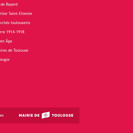
 de Bayard
rtier Saint-Etienne
rchés toulousains
erre 1914-1918
yen Âge
ires de Toulouse
ologie
es