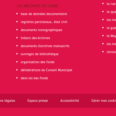
la rue
LES ARCHIVES EN LIGNE
le qua
base de données documentaire
les ma
registres paroissiaux, état civil
la gu
documents iconographiques
le Mo
trésors des Archives
les ma
documents d'archives manuscrits
chron
ouvrages de bibliothèque
organisation des fonds
délibérations du Conseil Municipal
dans les bas-fonds
ns légales
Espace presse
Accessibilité
Gérer mes cooki