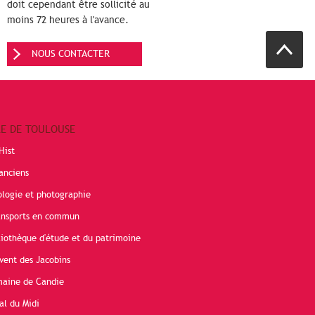
doit cependant être sollicité au
moins 72 heures à l'avance.
NOUS CONTACTER
RE DE TOULOUSE
Hist
anciens
ologie et photographie
ransports en commun
liothèque d'étude et du patrimoine
vent des Jacobins
maine de Candie
al du Midi