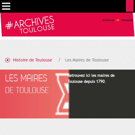
Gestion de vos préférences sur les cookies
Histoire de Toulouse
Les Maires de Toulouse
LES MAIRES
Retrouvez ici les maires de
Toulouse depuis 1790.
DE TOULOUSE