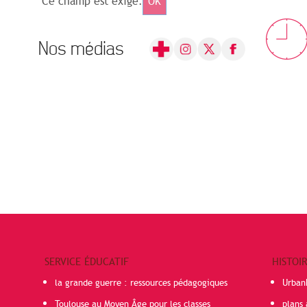
Ce champ est exigé.
OK
Nos médias
SERVICE ÉDUCATIF
HISTOI
la grande guerre : ressources pédagogiques
Urban
Toulouse au Moyen Âge pour les classes
plans 