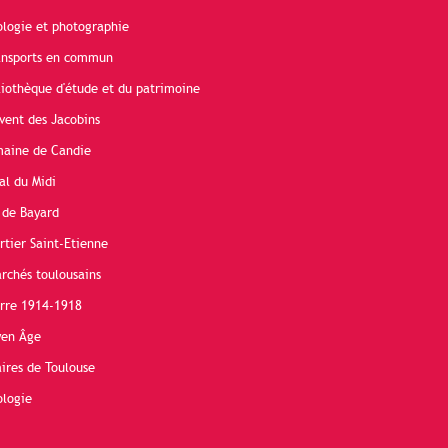
ologie et photographie
ransports en commun
liothèque d'étude et du patrimoine
vent des Jacobins
maine de Candie
al du Midi
 de Bayard
rtier Saint-Etienne
rchés toulousains
erre 1914-1918
yen Âge
ires de Toulouse
ologie