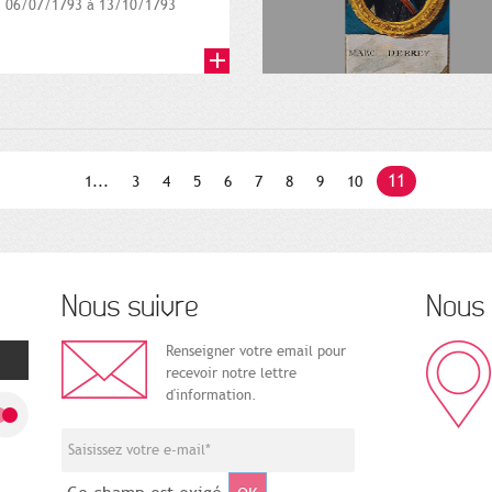
06/07/1793 à 13/10/1793
11
1...
3
4
5
6
7
8
9
10
Nous suivre
Nous 
Renseigner votre email pour
recevoir notre lettre
d'information.