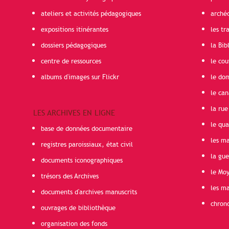
ateliers et activités pédagogiques
arché
expositions itinérantes
les t
dossiers pédagogiques
la Bib
centre de ressources
le cou
albums d'images sur Flickr
le do
le can
la rue
LES ARCHIVES EN LIGNE
le qua
base de données documentaire
les ma
registres paroissiaux, état civil
la gu
documents iconographiques
le Mo
trésors des Archives
les ma
documents d'archives manuscrits
chron
ouvrages de bibliothèque
organisation des fonds