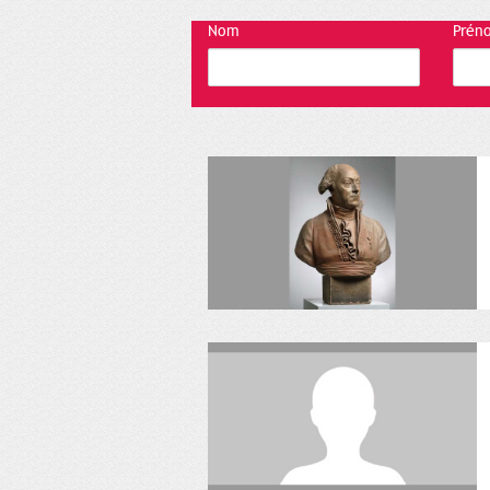
Nom
Prén