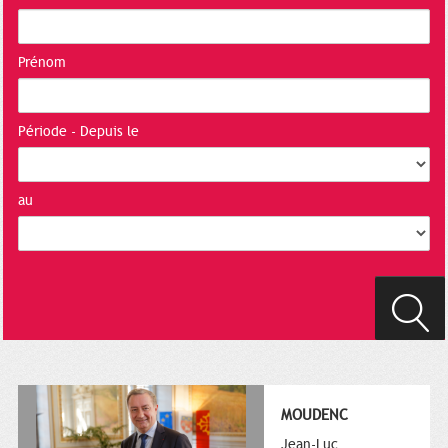
Prénom
Période - Depuis le
au
MOUDENC
Jean-Luc