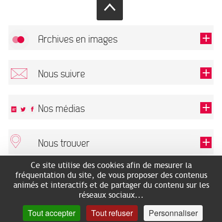
Archives en images
Autoriser
FlickR (badge) est désactivé.
Nous suivre
TOUTES LES IMAGES
Renseigner votre email pour recevoir notre lettre d'information.
Nos médias
Nous trouver
Ce champ est exigé.
OK
Ce site utilise des cookies afin de mesurer la
ARCHIVES MUNICIPALES
RECHERCHES GÉNÉALOGIQUES
fréquentation du site, de vous proposer des contenus
2 rue des Archives
NOUS CONNAÎTRE
animés et interactifs et de partager du contenu sur les
SERVICE ÉDUCATIF
31500 Toulouse
réseaux sociaux...
LES ARCHIVES EN LIGNE
Accès mobilité réduite :
Tout accepter
Tout refuser
Personnaliser
HISTOIRE DE TOULOUSE
7 avenue de Bellevue