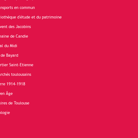
ransports en commun
liothèque d'étude et du patrimoine
vent des Jacobins
maine de Candie
al du Midi
 de Bayard
rtier Saint-Etienne
rchés toulousains
erre 1914-1918
yen Âge
ires de Toulouse
ologie