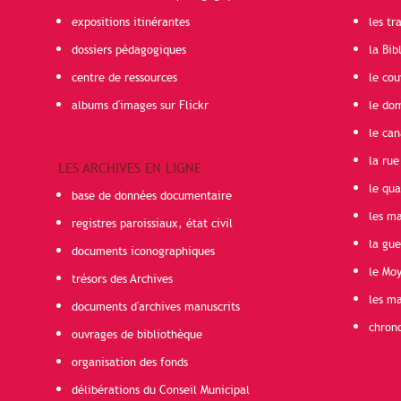
expositions itinérantes
les t
dossiers pédagogiques
la Bib
centre de ressources
le cou
albums d'images sur Flickr
le do
le can
la rue
LES ARCHIVES EN LIGNE
le qua
base de données documentaire
les ma
registres paroissiaux, état civil
la gu
documents iconographiques
le Mo
trésors des Archives
les ma
documents d'archives manuscrits
chron
ouvrages de bibliothèque
organisation des fonds
délibérations du Conseil Municipal