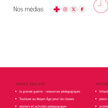
Nos médias
SERVICE ÉDUCATIF
HISTOI
la grande guerre : ressources pédagogiques
Urban
Toulouse au Moyen Âge pour les classes
plans 
ateliers et activités pédagogiques
arché