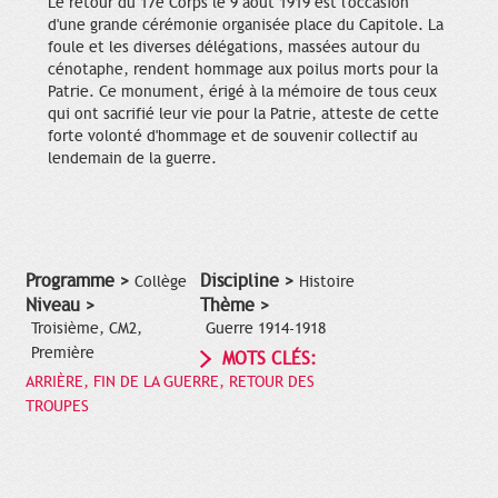
Le retour du 17e Corps le 9 août 1919 est l'occasion
d'une grande cérémonie organisée place du Capitole. La
foule et les diverses délégations, massées autour du
cénotaphe, rendent hommage aux poilus morts pour la
Patrie. Ce monument, érigé à la mémoire de tous ceux
qui ont sacrifié leur vie pour la Patrie, atteste de cette
forte volonté d'hommage et de souvenir collectif au
lendemain de la guerre.
Programme >
Discipline >
Collège
Histoire
Niveau >
Thème >
Troisième, CM2,
Guerre 1914-1918
Première
MOTS CLÉS:
ARRIÈRE, FIN DE LA GUERRE, RETOUR DES
TROUPES