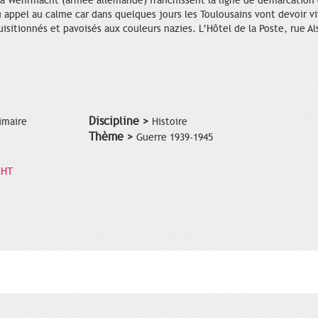
la Wehrmacht (armée allemande) franchissent la ligne de démarcation 
 appel au calme car dans quelques jours les Toulousains vont devoir vi
isitionnés et pavoisés aux couleurs nazies. L’Hôtel de la Poste, rue Al
Discipline >
imaire
Histoire
Thème >
Guerre 1939-1945
CHT