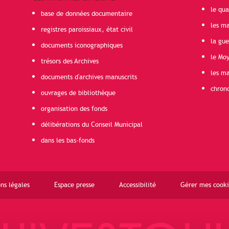
le qua
base de données documentaire
les ma
registres paroissiaux, état civil
la gu
documents iconographiques
le Mo
trésors des Archives
les ma
documents d'archives manuscrits
chron
ouvrages de bibliothèque
organisation des fonds
délibérations du Conseil Municipal
dans les bas-fonds
ns légales
Espace presse
Accessibilité
Gérer mes cooki