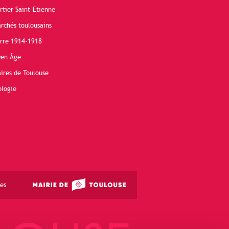
rtier Saint-Etienne
rchés toulousains
erre 1914-1918
yen Âge
ires de Toulouse
ologie
es