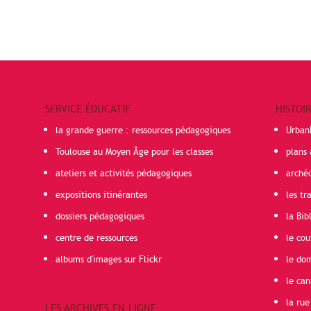
SERVICE ÉDUCATIF
HISTOI
la grande guerre : ressources pédagogiques
Urban
Toulouse au Moyen Âge pour les classes
plans 
ateliers et activités pédagogiques
arché
expositions itinérantes
les t
dossiers pédagogiques
la Bib
centre de ressources
le cou
albums d'images sur Flickr
le do
le can
la rue
LES ARCHIVES EN LIGNE