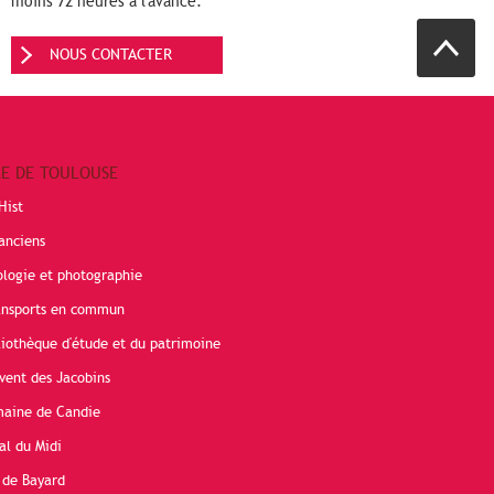
moins 72 heures à l'avance.
NOUS CONTACTER
RE DE TOULOUSE
Hist
anciens
ologie et photographie
ransports en commun
liothèque d'étude et du patrimoine
vent des Jacobins
maine de Candie
al du Midi
 de Bayard