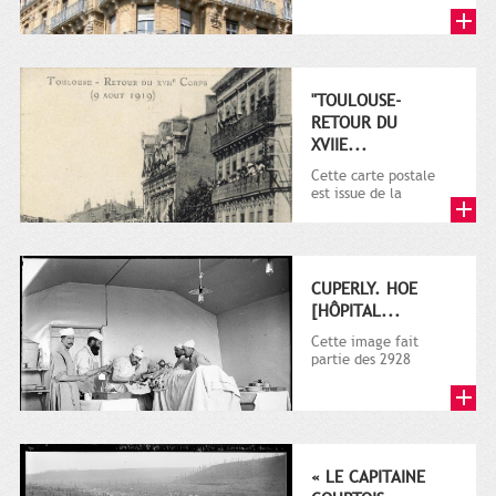
Toulouse gèrent,
mutualisent, mettent
en valeur et...
"TOULOUSE-
RETOUR DU
XVIIE...
Cette carte postale
est issue de la
collection de la
Maison Provost.. Il
s'agit d'une...
CUPERLY. HOE
[HÔPITAL...
Cette image fait
partie des 2928
documents (dont la
plupart sur la guerre
1914-1918)...
« LE CAPITAINE