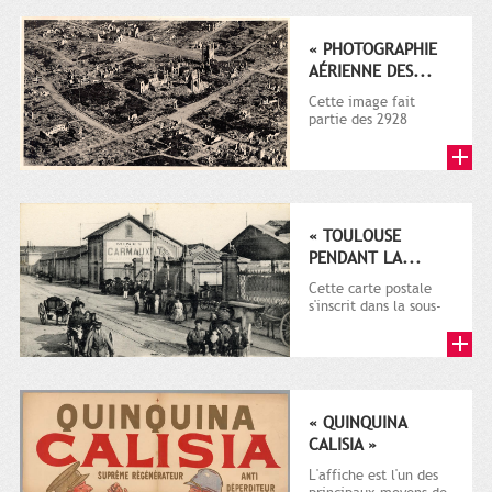
1914-1918)...
« PHOTOGRAPHIE
AÉRIENNE DES...
Cette image fait
partie des 2928
documents (dont la
plupart sur la guerre
1914-1918)...
« TOULOUSE
PENDANT LA...
Cette carte postale
s'inscrit dans la sous-
série 9 Fi comprenant
plusieurs milliers de...
« QUINQUINA
CALISIA »
L'affiche est l'un des