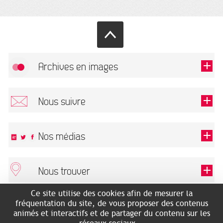
Archives en images
Autoriser
FlickR (badge) est désactivé.
Nous suivre
TOUTES LES IMAGES
Renseigner votre email pour recevoir notre lettre d'information.
Nos médias
Nous trouver
Ce champ est exigé.
OK
Ce site utilise des cookies afin de mesurer la
ARCHIVES MUNICIPALES
RECHERCHES GÉNÉALOGIQUES
fréquentation du site, de vous proposer des contenus
2 rue des Archives
NOUS CONNAÎTRE
animés et interactifs et de partager du contenu sur les
SERVICE ÉDUCATIF
31500 Toulouse