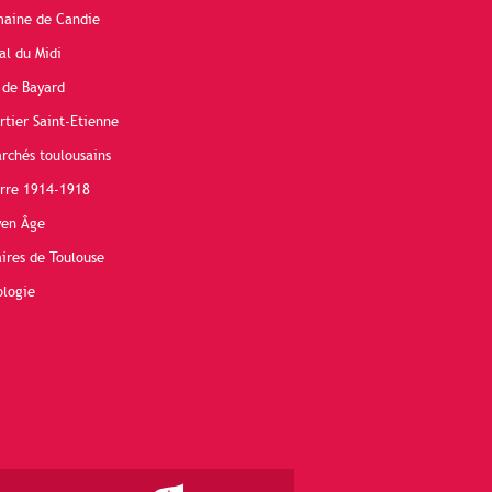
maine de Candie
al du Midi
 de Bayard
rtier Saint-Etienne
rchés toulousains
erre 1914-1918
yen Âge
ires de Toulouse
ologie