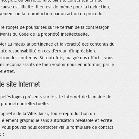
intégrale ou partielle faite sans le consentement de
 cause est illicite. Il en est de même pour la traduction,
angement ou la reproduction par un art ou un procédé
aire l'objet de poursuites sur le terrain de la contrefaçon
uivants du Code de la propriété intellectuelle.
ôler au mieux la pertinence et la véracité des contenus du
ute responsabilité en cas d'erreur, d'imprécision,
cation des contenus. Si toutefois, malgré nos efforts, vous
s reconnaissants de bien vouloir nous en informer, par le
t effet.
e site Internet
elés logos) présents sur le site Internet de la mairie de
 propriété intellectuelle.
ropriété de la Ville. Ainsi, toute reproduction ou
et élément graphique sans autorisation préalable et écrite
, vous pouvez nous contacter via le formulaire de contact
e :