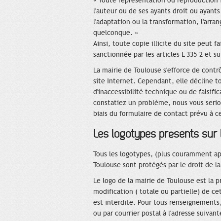
« Toute représentation ou reproduction 
l'auteur ou de ses ayants droit ou ayants
l'adaptation ou la transformation, l'arr
quelconque. »
Ainsi, toute copie illicite du site peut f
sanctionnée par les articles L 335-2 et s
La mairie de Toulouse s'efforce de contr
site Internet. Cependant, elle décline to
d'inaccessibilité technique ou de falsifi
constatiez un problème, nous vous serion
biais du formulaire de contact prévu à ce
Les logotypes présents sur l
Tous les logotypes, (plus couramment app
Toulouse sont protégés par le droit de la
Le logo de la mairie de Toulouse est la p
modification ( totale ou partielle) de c
est interdite. Pour tous renseignements
ou par courrier postal à l'adresse suivant