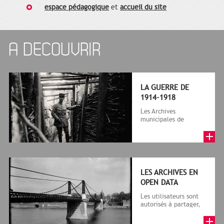
espace pédagogique
et
accueil du site
A DECOUVRIR
LA GUERRE DE
1914-1918
Les Archives
municipales de
Toulouse participent à
la commémoration du
centenaire de la Gr...
LES ARCHIVES EN
OPEN DATA
Les utilisateurs sont
autorisés à partager,
modifier et utiliser
librement les