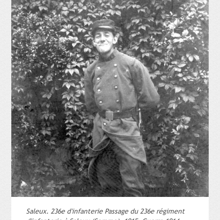
Saleux. 236e d'infanterie Passage du 236e régiment