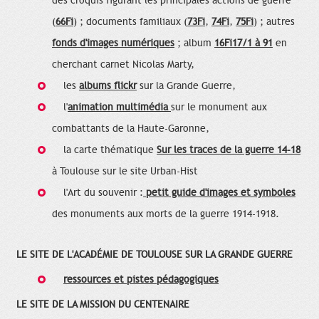
des croquis figurant les principales actions de guerre
(
66Fi
) ; documents familiaux (
73Fi
,
74Fi
,
75Fi
) ; autres
fonds d'images numériques
; album
16Fi17/1 à 91
en
cherchant carnet Nicolas Marty,
les
albums flickr
sur la Grande Guerre,
l'
animation multimédia
sur le monument aux
combattants de la Haute-Garonne,
la carte thématique
Sur les traces de la guerre 14-18
à Toulouse sur le site Urban-Hist
l'Art du souvenir :
petit guide d'images et symboles
des monuments aux morts de la guerre 1914-1918.
LE SITE DE L'ACADÉMIE DE TOULOUSE SUR LA GRANDE GUERRE
ressources et pistes pédagogiques
LE SITE DE LA MISSION DU CENTENAIRE